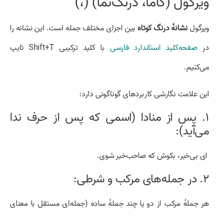
ویرگول (کاما، درنگ‌نما) (،)
ویرگول
نشانهٔ درنگ کوتاه
بین اجزای مختلف جمله است. این نشانه را
در
صفحه‌کلید استاندارد فارسی
با کلید ترکیبی Shift+T تایپ
می‌کنیم.
این علامت نگارشی کاربردهای گوناگونی دارد:
۱. پس از منادا (اسمی که پس از حرف ندا
می‌آید):
ای بی‌خبر، بکوش که صاحب‌خبر شوی.
۲. در جمله‌های مرکب و شرطی:
هر جملهٔ مرکب از دو یا چند جملهٔ ساده (جمله‌ای مستقل با معنای