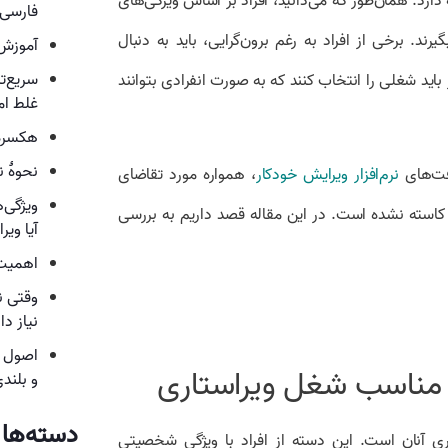
دارد. همان‌طور که می‌دانید، افراد بر اساس ویژگی‌های
فارسی
ند. برخی از افراد به رغم برون‌گرایی، باید به دنبال
آموزش تم
سریع‌ت
 باید شغلی را انتخاب کنند که به صورت انفرادی بتوانند
غلط ام
هکسره
نحوهٔ 
فت‌های
نرم‌افزار ویرایش خودکار
، همواره مورد تقاضای
ویژگی‌
کاسته نشده است. در این مقاله قصد داریم به بررسی
آیا وی
اهمیت 
وقتی ن
نیاز دا
اصول 
اد مناسب شغل ویراستاری
و بلندی
دسته‌ها
ری آنان است. این دسته از افراد با ویژگی شخصیتی