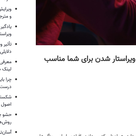
ویرایش
و مترجم
یادگیری
ویراست
تأثیر 
دلایلی
 ویراستار شدن برای شما مناسب
معرفی 
لینک د
چرا با
درست‌
شکسته‌
اصول و
حشو چی
روش‌ه
آسان‌تر