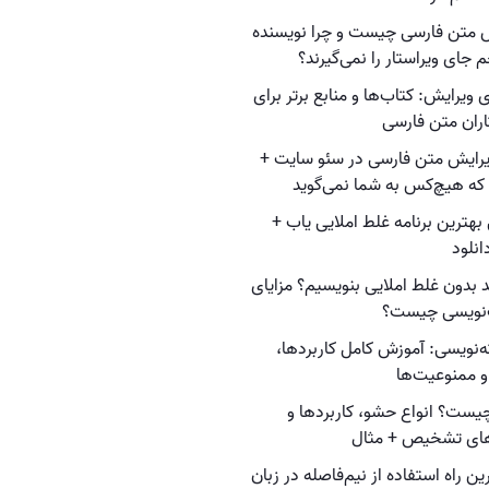
 متن فارسی چیست و چرا نویسنده
 جای ویراستار را نمی‌گیرند؟
 ویرایش: کتاب‌ها و منابع برتر برای
اران متن فارسی
ویرایش متن فارسی در سئو سایت +
 که هیچ‌کس به شما نمی‌گوید
بهترین برنامه غلط املایی یاب +
انلود
ید بدون غلط املایی بنویسیم؟ مزایای
نویسی چیست؟
نویسی: آموزش کامل کاربردها،
 ممنوعیت‌ها
ست؟ انواع حشو، کاربردها و
ای تشخیص + مثال
ین راه استفاده از نیم‌فاصله در زبان