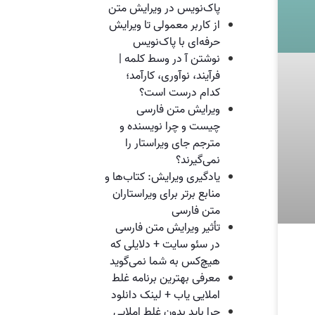
پاک‌نویس در ویرایش متن
از کاربر معمولی تا ویرایش
حرفه‌ای با پاک‌نویس
نوشتن آ در وسط کلمه |
فرآیند، نوآوری، کارآمد؛
کدام درست است؟
ویرایش متن فارسی
چیست و چرا نویسنده و
مترجم جای ویراستار را
نمی‌گیرند؟
یادگیری ویرایش: کتاب‌ها و
منابع برتر برای ویراستاران
متن فارسی
تأثیر ویرایش متن فارسی
در سئو سایت + دلایلی که
هیچ‌کس به شما نمی‌گوید
معرفی بهترین برنامه غلط
املایی یاب + لینک دانلود
چرا باید بدون غلط املایی