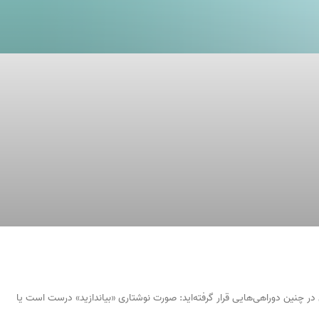
 در چنین دوراهی‌هایی قرار گرفته‌اید: صورت نوشتاری «بیاندازید» درست است یا